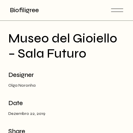
Skip
to
Biofiligree
the
content
Museo del Gioiello
– Sala Futuro
Designer
Olga Noronha
Date
Dezembro 22, 2019
Share